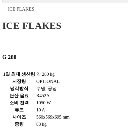
ICE FLAKES
ICE FLAKES
G 280
1일 최대 생산량
약 280 kg
저장량
OPTIONAL
냉각방식
수냉, 공냉
탄산 음료
R452A
소비 전력
1050 W
퓨즈
10 A
사이즈
560x569x695 mm
중량
83 kg